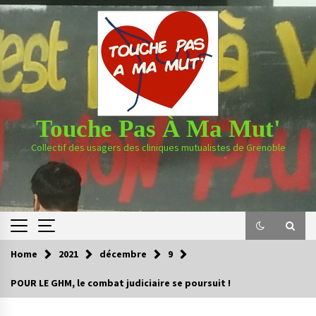
Skip
to
content
Touche Pas À Ma Mut'
Collectif des usagers des cliniques mutualistes de Grenoble
Home
2021
décembre
9
POUR LE GHM, le combat judiciaire se poursuit !