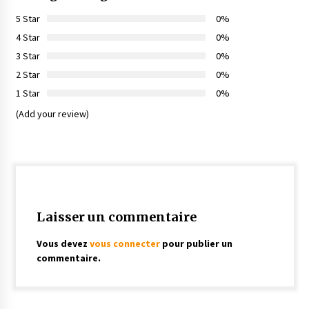
5 Star
0%
4 Star
0%
3 Star
0%
2 Star
0%
1 Star
0%
(Add your review)
Laisser un commentaire
Vous devez
vous connecter
pour publier un
commentaire.