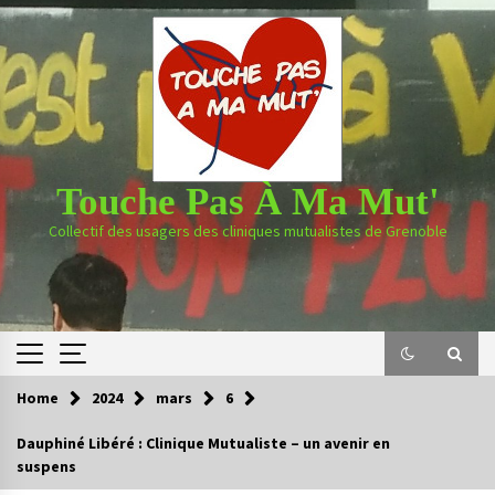
Skip
to
content
Touche Pas À Ma Mut'
Collectif des usagers des cliniques mutualistes de Grenoble
Home
2024
mars
6
Dauphiné Libéré : Clinique Mutualiste – un avenir en
suspens