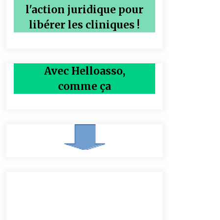
l'action juridique pour
libérer les cliniques !
Avec Helloasso,
comme ça