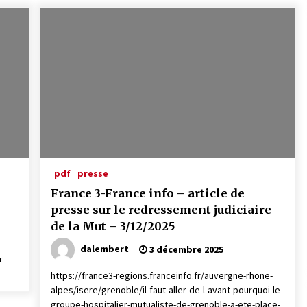
pdf
presse
France 3-France info – article de
presse sur le redressement judiciaire
de la Mut – 3/12/2025
dalembert
3 décembre 2025
r
https://france3-regions.franceinfo.fr/auvergne-rhone-
alpes/isere/grenoble/il-faut-aller-de-l-avant-pourquoi-le-
groupe-hospitalier-mutualiste-de-grenoble-a-ete-place-