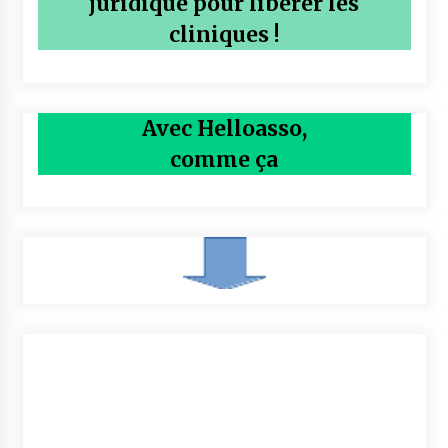
juridique pour libérer les
cliniques !
Avec Helloasso,
comme ça