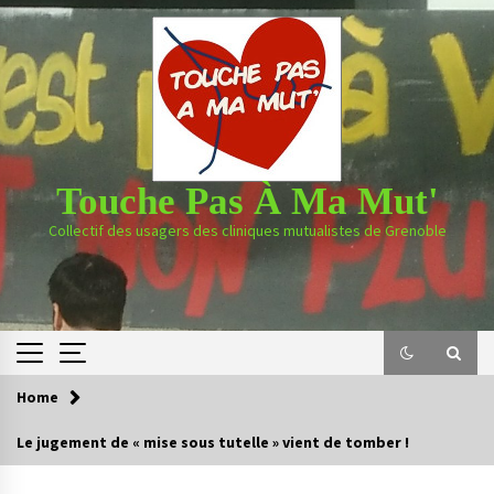
Skip
to
content
Touche Pas À Ma Mut'
Collectif des usagers des cliniques mutualistes de Grenoble
Home
Le jugement de « mise sous tutelle » vient de tomber !